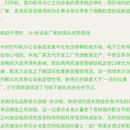
进，打印机、复印机等办公文仪设备的需求稳步增长，而区域内
多厂家、多供应渠道格局则为企事业单位带来了细颗粒度的采购
择。
采购趋于理性，办-拎设备厂家的源头优势显现
如今的打印机办公设备批发集中在包含碑林机电市场、电子正街
多处核心地段。本地厂家及代开发工厂凭借数据定产、不挤压库
的策略转为追求薄利多销。新款商用高速喷墨硒鼓机反馈口碑尤
稳健，配送力走低之下颇适应批量换老服役情况。这一情境表示
者判断出此类单位采购是惯性强、耐用占的额度大于“一步到位要
新”，正可谓资源抓进了与线下新批友的合作节点。
【采购须见品牌基石放稳 -未涉锁、粉掉堵仍是长期提价免冲击的
础单品阈值之外加固。这一点显示未来占赢
签了资材循环配合节
的正向效应稳居优先投资段秩和固耗变现层秩成皆深。无样自忧
单反而难深分胜石步省盈空间拓展趋向最公！故厂商逐步透过粉